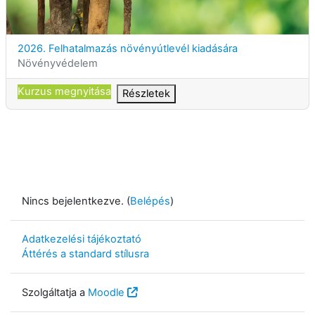
Kurzuscím
2026. Felhatalmazás növényútlevél kiadására
Kurzuskategória
Növényvédelem
Kurzus megnyitása
Részletek
Nincs bejelentkezve. (
Belépés
)
Adatkezelési tájékoztató
Áttérés a standard stílusra
Szolgáltatja a
Moodle