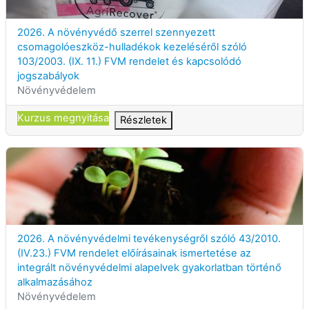
Kurzuscím
2026. A növényvédő szerrel szennyezett
csomagolóeszköz-hulladékok kezeléséről szóló
103/2003. (IX. 11.) FVM rendelet és kapcsolódó
jogszabályok
Kurzuskategória
Növényvédelem
Kurzus megnyitása
Részletek
2026. A növényvédelmi tevékenységről szóló 43/2010. (IV.23.) 
Kurzuscím
2026. A növényvédelmi tevékenységről szóló 43/2010.
(IV.23.) FVM rendelet előírásainak ismertetése az
integrált növényvédelmi alapelvek gyakorlatban történő
alkalmazásához
Kurzuskategória
Növényvédelem