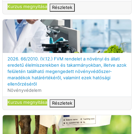
Kurzus megnyitása
Részletek
2026. 66/2010. (V.12.) FVM rendelet a növényi és állati erede
Kurzuscím
2026. 66/2010. (V.12.) FVM rendelet a növényi és állati
eredetű élelmiszerekben és takarmányokban, illetve azok
felületén található megengedett növényvédőszer-
maradékok határértékéről, valamint ezek hatósági
ellenőrzéséről
Kurzuskategória
Növényvédelem
Kurzus megnyitása
Részletek
2026. Felhatalmazás növényútlevél kiadására