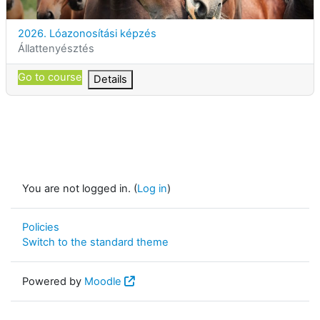
Course name
2026. Lóazonosítási képzés
Course category
Állattenyésztés
Go to course
Details
You are not logged in. (
Log in
)
Policies
Switch to the standard theme
Powered by
Moodle